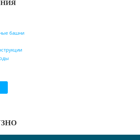
ЕНИЯ
ные башни
нструкции
оды
УЗНО