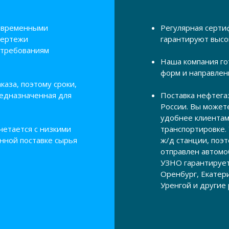
современными
Регулярная серти
чертежи
гарантируют высо
 требованиям
Наша компания го
форм и направлен
аза, поэтому сроки,
редназначенная для
Поставка нефтега
России. Вы можете
удобнее клиентам
четается с низкими
транспортировке.
нной поставке сырья
ж/д станции, поэт
отправлен автом
УЗНО гарантирует
Оренбург, Екатер
Уренгой и другие